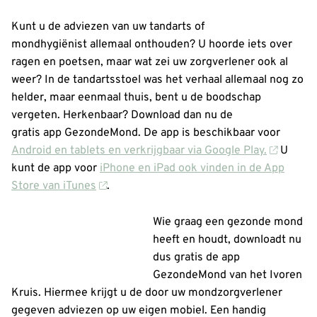
Kunt u de adviezen van uw tandarts of
mondhygiënist allemaal onthouden? U hoorde iets over
ragen en poetsen, maar wat zei uw zorgverlener ook al
weer? In de tandartsstoel was het verhaal allemaal nog zo
helder, maar eenmaal thuis, bent u de boodschap
vergeten. Herkenbaar? Download dan nu de
gratis app GezondeMond. De app is beschikbaar voor
Android en tablets en verkrijgbaar via Google Play.
U
kunt de app voor
iPhone en iPad ook vinden in de App
Store van iTunes
.
Wie graag een gezonde mond
heeft en houdt, downloadt nu
dus gratis de app
GezondeMond van het Ivoren
Kruis. Hiermee krijgt u de door uw mondzorgverlener
gegeven adviezen op uw eigen mobiel. Een handig