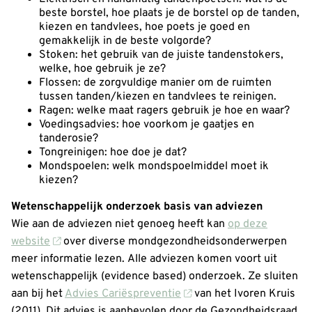
beste borstel, hoe plaats je de borstel op de tanden,
kiezen en tandvlees, hoe poets je goed en
gemakkelijk in de beste volgorde?
Stoken: het gebruik van de juiste tandenstokers,
welke, hoe gebruik je ze?
Flossen: de zorgvuldige manier om de ruimten
tussen tanden/kiezen en tandvlees te reinigen.
Ragen: welke maat ragers gebruik je hoe en waar?
Voedingsadvies: hoe voorkom je gaatjes en
tanderosie?
Tongreinigen: hoe doe je dat?
Mondspoelen: welk mondspoelmiddel moet ik
kiezen?
Wetenschappelijk onderzoek basis van adviezen
Wie aan de adviezen niet genoeg heeft kan
op deze
website
over diverse mondgezondheidsonderwerpen
meer informatie lezen.
Alle adviezen komen voort uit
wetenschappelijk (evidence based) onderzoek. Ze sluiten
aan bij het
Advies Cariëspreventie
van het Ivoren Kruis
(2011). Dit advies is aanbevolen door de Gezondheidsraad