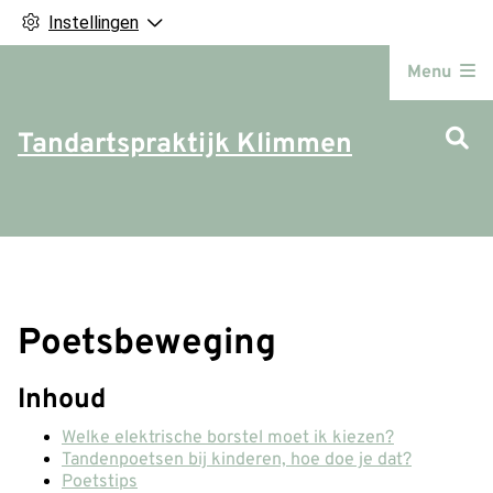
Instellingen
Hoofdm
Menu
Tandartspraktijk Klimmen
Poetsbeweging
Inhoud
Welke elektrische borstel moet ik kiezen?
Tandenpoetsen bij kinderen, hoe doe je dat?
Poetstips